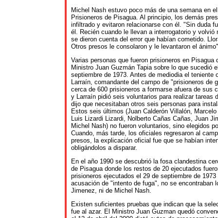
Michel Nash estuvo poco más de una semana en e
Prisioneros de Pisagua. Al principio, los demás pre
infiltrado y evitaron relacionarse con él. "Sin duda 
él. Recién cuando le llevan a interrogatorio y volvió
se dieron cuenta del error que habían cometido. Llo
Otros presos le consolaron y le levantaron el ánimo"
Varias personas que fueron prisioneros en Pisagua d
Ministro Juan Guzmán Tapia sobre lo que sucedió el
septiembre de 1973. Antes de mediodia el teniente
Larraín, comandante del campo de "prisioneros de g
cerca de 600 prisioneros a formarse afuera de sus c
y Larraín pidió seis voluntarios para realizar tareas
dijo que necesitaban otros seis personas para instal
Estos seis últimos (Juan Calderón Villalón, Marce
Luis Lizardi Lizardi, Nolberto Cañas Cañas, Juan J
Michel Nash) no fueron voluntarios, sino elegidos por
Cuando, más tarde, los oficiales regresaron al cam
presos, la explicación oficial fue que se habían inte
obligándolos a disparar.
En el año 1990 se descubrió la fosa clandestina ce
de Pisagua donde los restos de 20 ejecutados fuero
prisioneros ejecutados el 29 de septiembre de 1973 
acusación de "intento de fuga", no se encontraban 
Jimenez, ni de Michel Nash.
Existen suficientes pruebas que indican que la sele
fue al azar. El Ministro Juan Guzman quedó conven