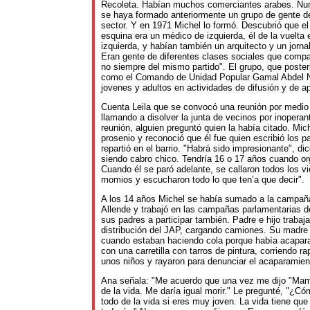
Recoleta. Habían muchos comerciantes arabes. Nu
se haya formado anteriormente un grupo de gente d
sector. Y en 1971 Michel lo formó. Descubrió que el 
esquina era un médico de izquierda, él de la vuelta
izquierda, y habían también un arquitecto y un jorna
Eran gente de diferentes clases sociales que compa
no siempre del mismo partido". El grupo, que poste
como el Comando de Unidad Popular Gamal Abdel N
jovenes y adultos en actividades de difusión y de a
Cuenta Leila que se convocó una reunión por medio
llamando a disolver la junta de vecinos por inoperante
reunión, alguien preguntó quien la había citado. Mich
prosenio y reconoció que él fue quien escribió los pa
repartió en el barrio. "Habrá sido impresionante", di
siendo cabro chico. Tendría 16 o 17 años cuando or
Cuando él se paró adelante, se callaron todos los vi
momios y escucharon todo lo que ten’a que decir".
A los 14 años Michel se había sumado a la campañ
Allende y trabajó en las campañas parlamentarias 
sus padres a participar también. Padre e hijo trabaja
distribución del JAP, cargando camiones. Su madre
cuando estaban haciendo cola porque había acapara
con una carretilla con tarros de pintura, corriendo r
unos niños y rayaron para denunciar el acaparamien
Ana señala: "Me acuerdo que una vez me dijo "Mam
de la vida. Me daría igual morir." Le pregunté, "¿C
todo de la vida si eres muy joven. La vida tiene q