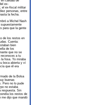
 en calidad de
del ex-
el ex-fiscal militar
 diez personas, entre
asta la fecha.
ombró a Michel Nash
e supuestamente
Es para que la gente
o de los restos en
dudas. Cuenta:
estaban bien
ella de los
ionante que no se
 reconoces a tu
 la fosa. Yo miraba
u boca abierta y ví
cía que él era
rmado de la Bolsa
muy buenas
s. Pero no lo pude
rpo no estaba
a respuesta. Sin
ondía los restos de
n me dijo que mandó