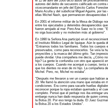
el 12 de abril del 2000 dictó autos de procesamiento
autores del delito de secuestro calificado en contra 
vicecomandante en jefe del Ejército Carlos Forestier, 
Mario Acuña y del suboficial Miguel Aguirre, por las
ellas Michel Nash, que permanecen desaparecidas h
En 2001 el informe militar de la Mesa de Diálogo n
entre los ejecutados y detenidos desaparecidos qu
fueron arrojado al mar. Pero Ana Saez no lo cree: "
no siga buscando y no molesten más al gobierno".
En 1990 la Señora Ana participó en el reconocimient
el Instituto Médico Legal de Iquique. Aún le queda 
"Entramos todos los familiares. Todos los cuerpos 
preservados, como para reconocerlos. Se veía la hu
proyectiles y la mueca del último grito. Tan impres
puede olvidar. Una compañera me decía, ¿Cómo no
hijo? La gente le confundía con otro que apareció en
a los cuerpos. Cuando me acerqué a cuerpo, tenía s
que los dientes no eran de mi hijo. La compañera de
Michel. Pero, no, Michel no estaba".
"Después me llevaron a ver un cuerpo que habían a
20. Me llamó la atención una mano que estaba en 
condiciones. Era como para sacarle huellas digitale
reconocer porque la ropa estaban quemada y el cue
completo. Pensé que el peritaje nos iba entregar un
embargo nunca han dado respuesta de quien corresp
la Bolsa 20. Por eso tengo la duda. El Juez Guzma
la Bolsa 20 a los Estados Unidos".