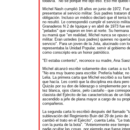
todavía." No se porque me dijo eso. Eso me quedó
Michel Nash cumplió 18 años en junio de 1972. Fue
presentarse al servicio militar. Sus padres trataron 
obligación. Incluso un médico declaró que él tenía l
no resultó. Le correspondió cumplir el servicio milit
Granaderos N 2 de Iquique y en abril de 1973 fue en
"pelados" que viajaron en tren al norte. Su hermana 
su mamá que "en realidad, Michel nunca se opuso de
militar. Eran ustedes (sus padres) quienes no quería
servicio". Para un joven de la Jota, alucinado con l
representaba la Unidad Popular, servir al gobierno d
como conscripto era un honor patriótico.
"El estaba contento", reconoce su madre, Ana Saez
Michel alcanzó escribir solamente dos cartas a su f
"No era muy bueno para escribir. Prefería hablar, no 
Lelia. La primera carta que Michel escribió a su famil
que hacía. Les contó que la disciplina era dura pero
Quizás por su don de liderazgo o simplemente por su
tez blanca, ojos claros, pelo castaño - que correspo
clasista del Ejército de las características de un líde
ascendido a jefe de plana mayor a cargo de su prop
compañeros.
La segunda carta lo escribió después del llamado "t
sublevación del Regimiento Buin del 29 de junio de 
cambió el trato en el Ejército", cuenta Lelia. "Le tr
con la punta de la bota". "Anteriormente ese tiempo 
nadie ocultar las cosas, por ejemplo que fuese integ