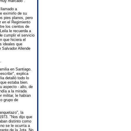
 muy marcado".
 llamado a
de eximirlo de su
os pies planos, pero
ar en el Regimiento
tre los cientos de
Leila le recuerda a
 cumplir el servicio
n que hiciera el
os ideales que
e Salvador Allende
.
amilia en Santiago.
escribir", explica
ia detalló todo lo
 que estaba bien.
 aspecto - alto, de
ndía a la mirada
r militar, le habían
io grupo de
anquetazo", la
1973. "Nos dijo que
ataban distinto como
no se le ocurría a
rante de la Jota. No