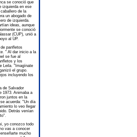
nca se conoció que
e izquierda en ese
caballero de la
 era un abogado de
lero de izquierda.
rtían ideas, aunque
riormente se conoció
assar (CUP), unió a
poyo al UP.
 de panfletos
. " Al dar inicio a la
el se fue al
nfletos y los
ce Leila. "Imagínate
ganizó el grupo.
ejos incluyendo los
a de Salvador
de 1973. Animaba a
ron juntos en la
 se acuerda: "Un día
miento lo veo llegar
apido. Detrás venían
to".
i, yo conozco todo
ómo vas a conocer
ue enseñarte mucho