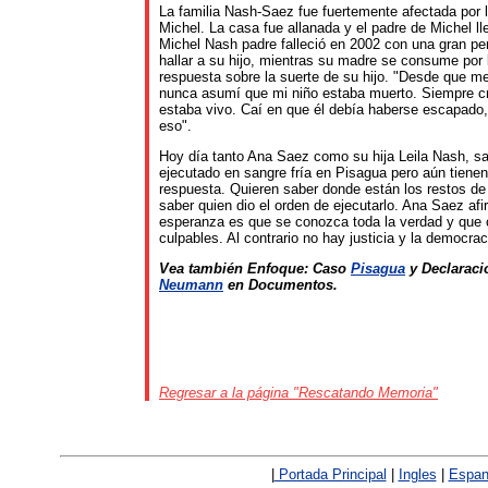
La familia Nash-Saez fue fuertemente afectada por 
Michel. La casa fue allanada y el padre de Michel ll
Michel Nash padre falleció en 2002 con una gran pe
hallar a su hijo, mientras su madre se consume por l
respuesta sobre la suerte de su hijo. "Desde que me
nunca asumí que mi niño estaba muerto. Siempre cr
estaba vivo. Caí en que él debía haberse escapado
eso".
Hoy día tanto Ana Saez como su hija Leila Nash, s
ejecutado en sangre fría en Pisagua pero aún tienen
respuesta. Quieren saber donde están los restos de
saber quien dio el orden de ejecutarlo. Ana Saez af
esperanza es que se conozca toda la verdad y que 
culpables. Al contrario no hay justicia y la democra
Vea también Enfoque: Caso
Pisagua
y Declarac
Neumann
en Documentos.
Regresar a la página "Rescatando Memoria"
|
Portada Principal
|
Ingles
|
Espan