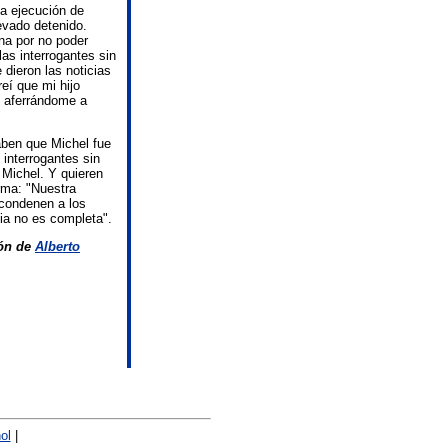
la ejecución de
evado detenido.
na por no poder
as interrogantes sin
 dieron las noticias
eí que mi hijo
, aferrándome a
aben que Michel fue
 interrogantes sin
 Michel. Y quieren
irma: "Nuestra
condenen a los
cia no es completa".
ión de
Alberto
ol
|