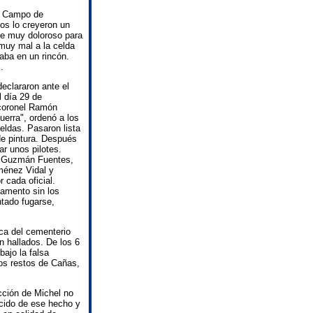
l Campo de
sos lo creyeron un
fue muy doloroso para
 muy mal a la celda
raba en un rincón.
.
eclararon ante el
 día 29 de
 coronel Ramón
uerra", ordenó a los
eldas. Pasaron lista
 de pintura. Después
ar unos pilotes.
lo Guzmán Fuentes,
iménez Vidal y
 cada oficial.
pamento sin los
ntado fugarse,
rca del cementerio
n hallados. De los 6
bajo la falsa
los restos de Cañas,
cción de Michel no
cido de ese hecho y