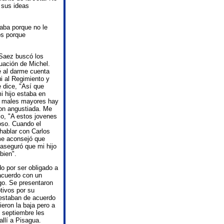
 sus ideas
taba porque no le
os porque
 Saez buscó los
tuación de Michel.
é al darme cuenta
i al Regimiento y
e dice, "Así que
 hijo estaba en
r males mayores hay
ron angustiada. Me
ijo, "A estos jovenes
oso. Cuando el
 hablar con Carlos
 me aconsejó que
 aseguró que mi hijo
bien".
o por ser obligado a
 acuerdo con un
ago. Se presentaron
tivos por su
 estaban de acuerdo
ieron la baja pero a
e septiembre les
llí a Pisagua.