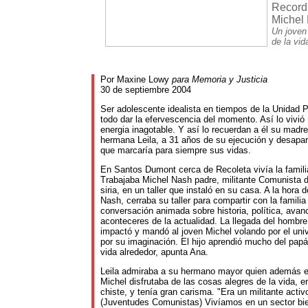
Record
Michel
Un joven
de la vid
Por Maxine
Lowy
para Memoria y Justicia
30 de septiembre 2004
Ser adolescente idealista en tiempos de la Unidad Po
todo dar la efervescencia del momento. Así lo vivió
energia inagotable. Y así lo recuerdan a él su mad
hermana Leila, a 31 años de su ejecución y desapa
que marcaría para siempre sus vidas.
En Santos Dumont cerca de Recoleta vivía la famil
Trabajaba Michel Nash padre, militante Comunista 
siria, en un taller que instaló en su casa. A la hora 
Nash, cerraba su taller para compartir con la famili
conversación animada sobre historia, política, avanc
aconteceres de la actualidad. La llegada del hombre 
impactó y mandó al joven Michel volando por el uni
por su imaginación. El hijo aprendió mucho del pap
vida alrededor, apunta Ana.
Leila admiraba a su hermano mayor quien además e
Michel disfrutaba de las cosas alegres de la vida, e
chiste, y tenía gran carisma. "Era un militante activ
(Juventudes Comunistas) Vivíamos en un sector b