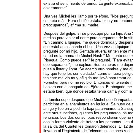
existía el sentimiento de temor. La gente expresaba
abiertamente".
Una vez Michel les llamó por teléfono. "Nos pregun
escribía más. Pero el niño estaba bien y no teníam
preocuparnos", afirma su madre.
Después del golpe, sí se preocupó por su hijo. Ana
medios para viajar al norte para asegurarse de la si
"En camino a Iquique, me quedé dormida y despert
que estaban allanando el bus. Una vez en Iquique fu
pregunté por mi hijo. Sentada afuera, un teniente m
usted es la mamá de Michel Nash." Me contó que mi
Pisagua. Como puede ser? le pregunté. "Para evita
que separarlos", me explicó. Sus palabras me deja
puse a llorar y llorar. Se acercó otro hombre y me d
hay que tenerlos con cuidado," como si fuera peligr
teniente me vio muy afligida me llevó para tratar de
Forestier pero no me recibió. Entonces el teniente
hablara con el abogado del Ejército. El abogado me
estaba bien, que donde estaba tenía cama y comía 
La familia supo después que Michel quedó impactad
participar en allanamientos en Iquique. Se puso de
amigo y fueron a pedir la baja para venirse a Santi
ante sus superiores, quienes les preguntaron los mo
renuncia. Los dos conscriptos respondieron que no
con la forma violenta de tratar a las personas. Les d
la salida del Cuartel les tomaron detenidos. El 12 d
llevaron al Regimiento de Telecomunicaciones y de a