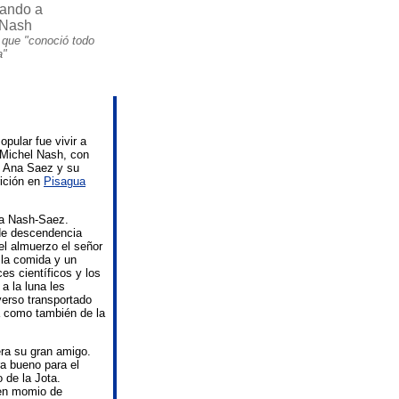
ando a
 Nash
 que "conoció todo
a"
pular fue vivir a
 Michel Nash, con
re Ana Saez y su
rición en
Pisagua
ia Nash-Saez.
de descendencia
del almuerzo el señor
a la comida y un
es científicos y los
a la luna les
verso transportado
á como también de la
ra su gran amigo.
ra bueno para el
o de la Jota.
ien momio de