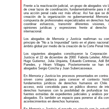
Frente a la reactivación judicial, un grupo de abogados vio 
de crear lazos de coordinación, fundamentalmente para ir d
una acción penal cada vez más eficaz. Así fue que se di
creación de la organización no gubernamental
Memoria 
compuesta de profesionales especializados en derechos h
coordinar esfuerzos, transmitir diferentes visiones, i
opiniones jurídicas y expresiones frente al derecho
internacional.
Los abogados de
Memoria y Justicia
reafirman su com
principio de "No a la Impunidad" tanto en el plano naciona
ámbito global por medio de la creación de la Corte Penal Int
Los siguientes abogados constituyeron la Corporació
Justicia el 22 de diciembre de 2000: Fabiola Letelier, Alfo
Hugo Gutierrez, Julia Urquieta, Eduardo Contreras, Adil Br
Paredes, y Hiram Villagra. Posteriormente se han in
abogados Sergio Concha y Juan Subercasseaux.
En
Memoria y Justicia
los procesos presentados en contra
sirven como palanca para conocer el contexto histó
fundamentos jurídicos de derechos humanos en Chile
acceso, está concebida para un público diverso de int
derechos humanos con la posibilidad de profundizar lo
fuentes extraídas de expedientes judiciales y análisis por
abogados. Es también un espacio para ponerse al día con
acontecimientos en derechos humanos.
En
Memoria y Justicia
el pasado se vincula con la actual