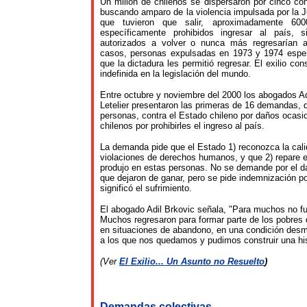
Un millón de chilenos se dispersaron por cinco co
buscando amparo de la violencia impulsada por la Ju
que tuvieron que salir, aproximadamente 600
específicamente prohibidos ingresar al país, s
autorizados a volver o nunca más regresarían a
casos, personas expulsadas en 1973 y 1974 espe
que la dictadura les permitió regresar. El exilio con
indefinida en la legislación del mundo.
Entre octubre y noviembre del 2000 los abogados Ad
Letelier presentaron las primeras de 16 demandas, 
personas, contra el Estado chileno por daños ocasi
chilenos por prohibirles el ingreso al país.
La demanda pide que el Estado 1) reconozca la cal
violaciones de derechos humanos, y que 2) repare 
produjo en estas personas. No se demande por el da
que dejaron de ganar, pero se pide indemnización p
significó el sufrimiento.
El abogado Adil Brkovic señala, "Para muchos no fu
Muchos regresaron para formar parte de los pobres 
en situaciones de abandono, en una condición desm
a los que nos quedamos y pudimos construir una his
(Ver
El Exilio... Un Asunto no Resuelto
)
Demandas colectivas