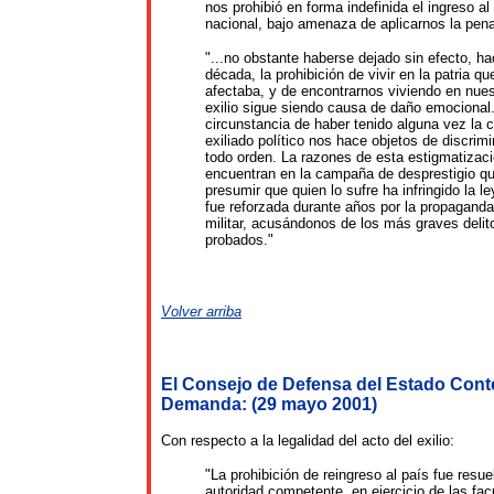
nos prohibió en forma indefinida el ingreso al t
nacional, bajo amenaza de aplicarnos la pen
"...no obstante haberse dejado sin efecto, h
década, la prohibición de vivir en la patria q
afectaba, y de encontrarnos viviendo en nuest
exilio sigue siendo causa de daño emocional.
circunstancia de haber tenido alguna vez la c
exiliado político nos hace objetos de discrim
todo orden. La razones de esta estigmatizac
encuentran en la campaña de
desprestigio q
presumir que quien lo sufre ha infringido la le
fue reforzada durante años por la propaganda
militar, acusándonos de los más graves delit
probados."
Volver arriba
El Consejo de Defensa del Estado Conte
Demanda:
(29 mayo 2001)
Con respecto a la legalidad del acto del exilio:
"La prohibición de reingreso al país fue resuel
autoridad competente, en ejercicio de las fac