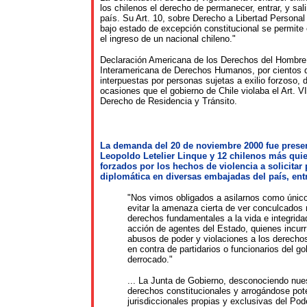
los chilenos el derecho de permanecer, entrar, y sali
país. Su Art. 10, sobre Derecho a Libertad Personal 
bajo estado de excepción constitucional se permite 
el ingreso de un nacional chileno."
Declaración Americana de los Derechos del Hombre
Interamericana de Derechos Humanos, por cientos 
interpuestas por personas sujetas a exilio forzoso, 
ocasiones que el gobierno de Chile violaba el Art. VII
Derecho de Residencia y Tránsito.
La demanda del 20 de noviembre 2000 fue presen
Leopoldo Letelier Linque y 12 chilenos más qui
forzados por los hechos de violencia a solicitar
diplomática en diversas embajadas del país, entr
"Nos vimos obligados a asilarnos como únic
evitar la amenaza cierta de ver conculcados
derechos fundamentales a la vida e integridad
acción de agentes del Estado, quienes incur
abusos de poder y violaciones a los derech
en contra de partidarios o funcionarios del go
derrocado."
... La Junta de Gobierno, desconociendo nue
derechos constitucionales y arrogándose po
jurisdiccionales propias y exclusivas del Pode