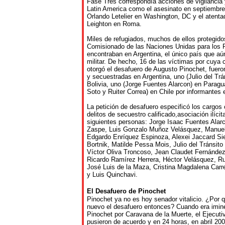
Fase Tres correspondía acciones de vigilancia 
Latin America como el asesinato en septiembre 
Orlando Letelier en Washington, DC y el atenta
Leighton en Roma.
Miles de refugiados, muchos de ellos protegidos
Comisionado de las Naciones Unidas para los
encontraban en Argentina, el único país que aú
militar. De hecho, 16 de las víctimas por cuya 
otorgó el desafuero de Augusto Pinochet, fuero
y secuestradas en Argentina, uno (Julio del Trá
Bolivia, uno (Jorge Fuentes Alarcon) en Paragu
Soto y Ruiter Correa) en Chile por informantes 
La petición de desafuero especificó los cargos 
delitos de secuestro calificado,asociación ilícita
siguientes personas: Jorge Isaac Fuentes Ala
Zaspe, Luis Gonzalo Muñoz Velásquez, Manue
Edgardo Enríquez Espinoza, Alexei Jaccard Si
Bortnik, Matilde Pessa Mois, Julio del Tránsito
Víctor Oliva Troncoso, Jean Claudet Fernández
Ricardo Ramírez Herrera, Héctor Velásquez, Ru
José Luis de la Maza, Cristina Magdalena Car
y Luis Quinchavi.
El
Desafuero
de
Pinochet
Pinochet ya no es hoy senador vitalicio. ¿Por 
nuevo el desafuero entonces? Cuando era imine
Pinochet por Caravana de la Muerte, el Ejecuti
pusieron de acuerdo y en 24 horas, en abril 20