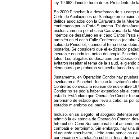
ley 19.662 dándole fuero de ex-Presidente de l
En 2000 Pinochet fue desaforado de su cargo de
Corte de Apelaciones de Santiago en relación a 
delitos asociados con la Caravana de la Muerte,
confirmado por la Corte Suprema. Tal desafuero
exclusivamente por el caso Caravana de la Mue
intentos de desafuero en el caso Carlos Prats 
también en el caso Calle Conferencia (octubre 
salud de Pinochet, cuando el tema no se debe 
posterior. Se consideró que el exdictador pad
incurable cuando los actos del propio Pinoche
falso. Los alegatos de desafuero por Operació
evitaron resaltar el tema de la salud, eligiendo 
elementos que probaron sospecha fundada y a
Justamente, en Operación Condor hay pruebas
involucran a Pinochet. Incluso la invitación ofi
Contreras convoca la reunión de noviembre 1975
Condor no se podía haber extendido sin el cons
estado. Está claro que Operación Condor fue u
terrorismo de estado que llevó a cabo las políti
estados miembros del pacto.
Incluso, en su alegato, el abogado defensor A
admitió la existencia de Operación Condor, de
Interpol del Cono Sur comparable al acuerdo en
combatir el terrorismo. Sin embargo, hay una dif
el acuerdo encubierto, ilícito entre servicios de
por encargo y la relación pública, legal de los 