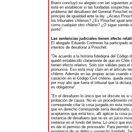
Bravo concluyó su alegato con las siguientes p
está en establecer si las fundadas sospechas e
problema del desafuero del General Pinochet ti
principio de igualdad ante la ley. ¿Acaso Pinoc
los tribunales chilenos? ¿Es Pinochet igual ante 
como cualquier otro chileno? ¿O sigue siendo i
punto".
Las
sentencias
judiciales
tienen
efecto
relat
El abogado Eduardo Contreras ha participado en
intentos de desaforar a Pinochet.
"De acuerdo a la historia fidedigna del Código d
quedó establecido claramente de que en Chile l
tienen efecto relativo. Solo son válidas para el
pronuncia. Eso está muy claro en el artículo ter
chileno. Además en las propias actas cuando s
casación en el Código Civil chileno, queda esta
por muy alto que fuera el tribunal que la dictara
es obligatoria".
"En el desafuero lo único que se discute es si d
probación de causa. No es un procedimiento cr
corresponde citar la cosa juzgada en esta inst
que en derecho corresponde sería desaforarlo, 
aceptamos que está loco, allí aplicar la cosa 
instancia de desafuero que no es un juicio invo
meterse en el fondo del tema. Lo único que est
es dar el permiso de procesarlo. Para permitir 
existencia de un delito y sospecho fundada. T