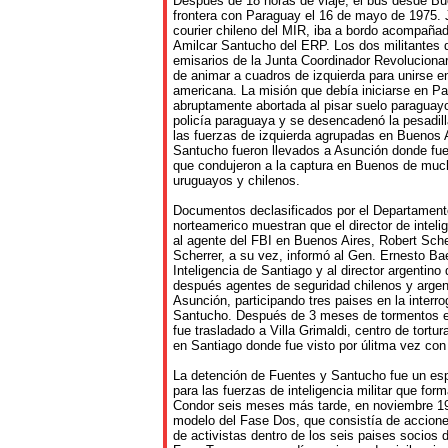
Después de 18 horas de viaje, el bus desde Bue
frontera con Paraguay el 16 de mayo de 1975. 
courier chileno del MIR, iba a bordo acompañad
Amilcar Santucho del ERP. Los dos militantes d
emisarios de la Junta Coordinador Revolucionar
de animar a cuadros de izquierda para unirse en
americana. La misión que debía iniciarse en P
abruptamente abortada al pisar suelo paraguay
policía paraguaya y se desencadenó la pesadill
las fuerzas de izquierda agrupadas en Buenos 
Santucho fueron llevados a Asunción donde fue
que condujeron a la captura en Buenos de much
uruguayos y chilenos.
Documentos declasificados por el Departamen
norteamerico muestran que el director de intel
al agente del FBI en Buenos Aires, Robert Sche
Scherrer, a su vez, informó al Gen. Ernesto Ba
Inteligencia de Santiago y al director argentino
después agentes de seguridad chilenos y argen
Asunción, participando tres paises en la interr
Santucho. Después de 3 meses de tormentos 
fue trasladado a Villa Grimaldi, centro de tortu
en Santiago donde fue visto por úlitma vez con
La detención de Fuentes y Santucho fue un es
para las fuerzas de inteligencia militar que for
Condor seis meses más tarde, en noviembre 19
modelo del Fase Dos, que consistía de acciones
de activistas dentro de los seis paises socios