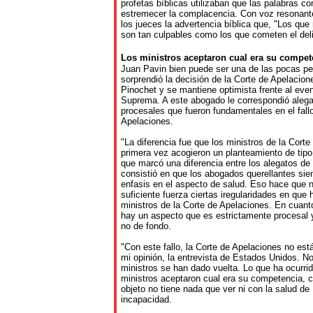
profetas bíblicas utilizaban que las palabras 
estremecer la complacencia. Con voz resonante
los jueces la advertencia bíblica que, "Los que 
son tan culpables como los que cometen el deli
Los
ministros
aceptaron
cual
era
su
compet
Juan Pavin bien puede ser una de las pocas pe
sorprendió la decisión de la Corte de Apelacion
Pinochet y se mantiene optimista frente al event
Suprema. A este abogado le correspondió alega
procesales que fueron fundamentales en el fallo
Apelaciones.
"La diferencia fue que los ministros de la Cort
primera vez acogieron un planteamiento de tipo
que marcó una diferencia entre los alegatos de
consistió en que los abogados querellantes s
enfasis en el aspecto de salud. Eso hace que 
suficiente fuerza ciertas iregularidades en que 
ministros de la Corte de Apelaciones. En cuanto
hay un aspecto que es estrictamente procesal 
no de fondo.
"Con este fallo, la Corte de Apelaciones no es
mi opinión, la entrevista de Estados Unidos. N
ministros se han dado vuelta. Lo que ha ocurri
ministros aceptaron cual era su competencia, c
objeto no tiene nada que ver ni con la salud de
incapacidad.