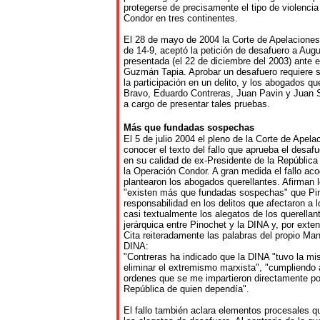
protegerse de precisamente el tipo de violenci
Condor en tres continentes.
El 28 de mayo de 2004 la Corte de Apelaciones
de 14-9, aceptó la petición de desafuero a Aug
presentada (el 22 de diciembre del 2003) ante e
Guzmán Tapia. Aprobar un desafuero requiere
la participación en un delito, y los abogados qu
Bravo, Eduardo Contreras, Juan Pavin y Juan 
a cargo de presentar tales pruebas.
Más
que
fundadas
sospechas
El 5 de julio 2004 el pleno de la Corte de Apel
conocer el texto del fallo que aprueba el desa
en su calidad de ex-Presidente de la República
la Operación Condor. A gran medida el fallo ac
plantearon los abogados querellantes. Afirman 
"existen más que fundadas sospechas" que Pin
responsabilidad en los delitos que afectaron a 
casi textualmente los alegatos de los querellant
jerárquica entre Pinochet y la DINA y, por exte
Cita reiteradamente las palabras del propio Man
DINA:
"Contreras ha indicado que la DINA "tuvo la mis
eliminar el extremismo marxista", "cumpliendo al
ordenes que se me impartieron directamente por
República de quien dependía".
El fallo también aclara elementos procesales q