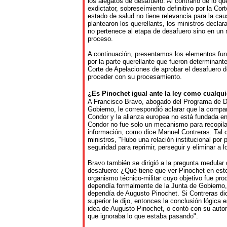
los alegatos de desafuero. Al contrario de lo qu
exdictator, sobreseímiento definitivo por la Co
estado de salud no tiene relevancia para la ca
plantearon los querellants, los ministros declar
no pertenece al etapa de desafuero sino en un 
proceso.
A continuación, presentamos los elementos fu
por la parte querellante que fueron determinante
Corte de Apelaciones de aprobar el desafuero 
proceder con su procesamiento.
¿Es
Pinochet
igual
ante
la
ley
como
cualqui
A Francisco Bravo, abogado del Programa de 
Gobierno, le correspondió aclarar que la compa
Condor y la alianza europea no está fundada en
Condor no fue solo un mecanismo para recopila
información, como dice Manuel Contreras. Tal 
ministros, "Hubo una relación institucional por 
seguridad para reprimir, perseguir y eliminar a l
Bravo también se dirigió a la pregunta medular 
desafuero: ¿Qué tiene que ver Pinochet en est
organismo técnico-militar cuyo objetivo fue prod
dependía formalmente de la Junta de Gobierno,
dependía de Augusto Pinochet. Si Contreras di
superior le dijo, entonces la conclusión lógica
idea de Augusto Pinochet, o contó con su autor
que ignoraba lo que estaba pasando".