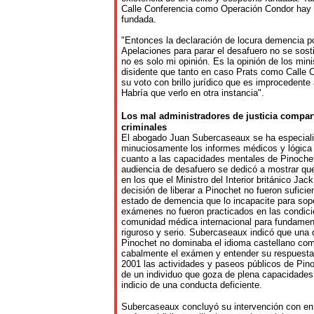
Calle Conferencia como Operación Condor ha
fundada.
"Entonces la declaración de locura demencia po
Apelaciones para parar el desafuero no se sost
no es solo mi opinión. Es la opinión de los mini
disidente que tanto en caso Prats como Calle 
su voto con brillo jurídico que es improcedente ap
Habría que verlo en otra instancia".
Los
mal
administradores
de
justicia
compar
criminales
El abogado Juan Subercaseaux se ha especiali
minuciosamente los informes médicos y lógica
cuanto a las capacidades mentales de Pinochet
audiencia de desafuero se dedicó a mostrar q
en los que el Ministro del Interior británico Ja
decisión de liberar a Pinochet no fueron sufici
estado de demencia que lo incapacite para sopor
exámenes no fueron practicados en las condici
comunidad médica internacional para fundamen
riguroso y serio. Subercaseaux indicó que una
Pinochet no dominaba el idioma castellano com
cabalmente el exámen y entender su respuesta
2001 las actividades y paseos públicos de Pin
de un individuo que goza de plena capacidades
indicio de una conducta deficiente.
Subercaseaux concluyó su intervención con en l