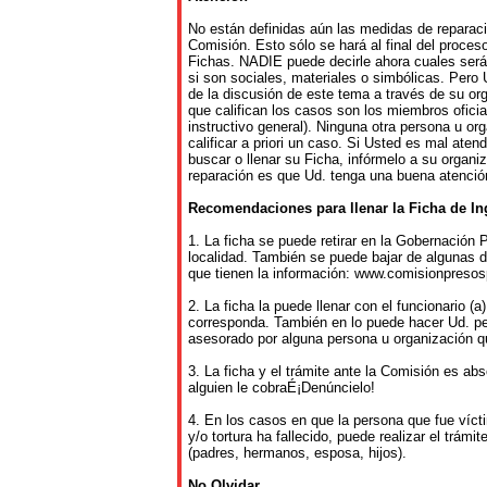
No están definidas aún las medidas de reparac
Comisión. Esto sólo se hará al final del proces
Fichas. NADIE puede decirle ahora cuales será
si son sociales, materiales o simbólicas. Pero 
de la discusión de este tema a través de su or
que califican los casos son los miembros oficia
instructivo general). Ninguna otra persona u o
calificar a priori un caso. Si Usted es mal ate
buscar o llenar su Ficha, infórmelo a su organi
reparación es que Ud. tenga una buena atenció
Recomendaciones para llenar la Ficha de In
1. La ficha se puede retirar en la Gobernación 
localidad. También se puede bajar de algunas d
que tienen la información: www.comisionpresosp
2. La ficha la puede llenar con el funcionario (a
corresponda. También en lo puede hacer Ud. p
asesorado por alguna persona u organización 
3. La ficha y el trámite ante la Comisión es abs
alguien le cobraÉ¡Denúncielo!
4. En los casos en que la persona que fue vícti
y/o tortura ha fallecido, puede realizar el trámit
(padres, hermanos, esposa, hijos).
No Olvidar