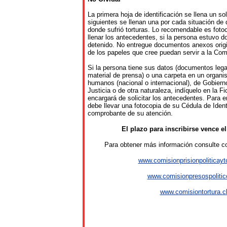
La primera hoja de identificación se llena un so
siguientes se llenan una por cada situación de 
donde sufrió torturas. Lo recomendable es fotoc
llenar los antecedentes, si la persona estuvo 
detenido. No entregue documentos anexos orig
de los papeles que cree puedan servir a la Com
Si la persona tiene sus datos (documentos lega
material de prensa) o una carpeta en un organ
humanos (nacional o internacional), de Gobiern
Justicia o de otra naturaleza, indíquelo en la 
encargará de solicitar los antecedentes. Para en
debe llevar una fotocopia de su Cédula de Ident
comprobante de su atención.
El plazo para inscribirse vence e
Para obtener más información consulte c
www.comisionprisionpoliticayto
www.comisionpresospolitic
www.comisiontortura.c