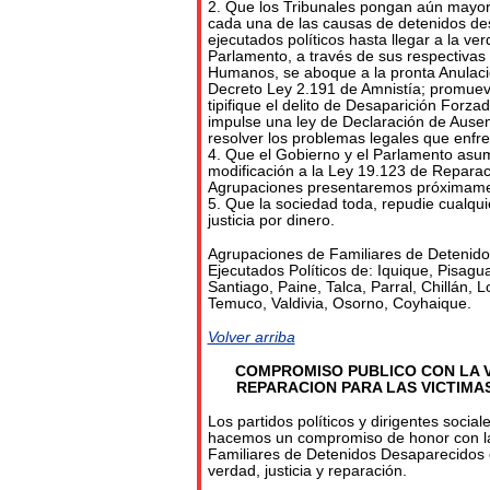
2. Que los Tribunales pongan aún mayor 
cada una de las causas de detenidos de
ejecutados políticos hasta llegar a la verd
Parlamento, a través de sus respectiva
Humanos, se aboque a la pronta Anulació
Decreto Ley 2.191 de Amnistía; promueva 
tipifique el delito de Desaparición Forz
impulse una ley de Declaración de Ause
resolver los problemas legales que enfre
4. Que el Gobierno y el Parlamento asu
modificación a la Ley 19.123 de Reparac
Agrupaciones presentaremos próximame
5. Que la sociedad toda, repudie cualqui
justicia por dinero.
Agrupaciones de Familiares de Detenid
Ejecutados Políticos de: Iquique, Pisag
Santiago, Paine, Talca, Parral, Chillán,
Temuco, Valdivia, Osorno, Coyhaique.
Volver arriba
COMPROMISO PUBLICO CON LA V
REPARACION PARA LAS VICTIMA
Los partidos políticos y dirigentes social
hacemos un compromiso de honor con l
Familiares de Detenidos Desaparecidos
verdad, justicia y reparación.