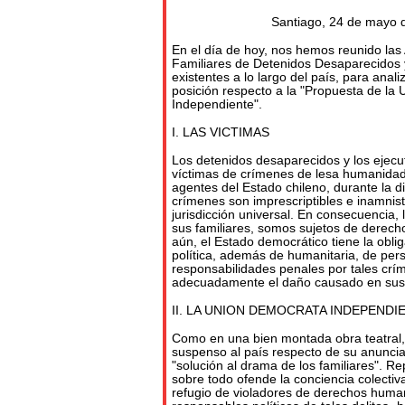
Santiago, 24 de mayo 
En el día de hoy, nos hemos reunido las
Familiares de Detenidos Desaparecidos y
existentes a lo largo del país, para analiz
posición respecto a la "Propuesta de la
Independiente".
I. LAS VICTIMAS
Los detenidos desaparecidos y los ejecu
víctimas de crímenes de lesa humanidad
agentes del Estado chileno, durante la di
crímenes son imprescriptibles e inamnis
jurisdicción universal. En consecuencia, 
sus familiares, somos sujetos de derech
aún, el Estado democrático tiene la oblig
política, además de humanitaria, de pers
responsabilidades penales por tales crí
adecuadamente el daño causado en sus 
II. LA UNION DEMOCRATA INDEPENDI
Como en una bien montada obra teatral,
suspenso al país respecto de su anunci
"solución al drama de los familiares". R
sobre todo ofende la conciencia colectiva
refugio de violadores de derechos huma