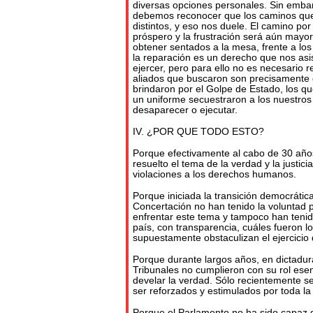
diversas opciones personales. Sin emba
debemos reconocer que los caminos que
distintos, y eso nos duele. El camino po
próspero y la frustración será aún mayor
obtener sentados a la mesa, frente a los
la reparación es un derecho que nos as
ejercer, pero para ello no es necesario re
aliados que buscaron son precisamente 
brindaron por el Golpe de Estado, los que
un uniforme secuestraron a los nuestros
desaparecer o ejecutar.
IV. ¿POR QUE TODO ESTO?
Porque efectivamente al cabo de 30 años
resuelto el tema de la verdad y la justici
violaciones a los derechos humanos.
Porque iniciada la transición democrática
Concertación no han tenido la voluntad p
enfrentar este tema y tampoco han tenido
país, con transparencia, cuáles fueron 
supuestamente obstaculizan el ejercicio de
Porque durante largos años, en dictadur
Tribunales no cumplieron con su rol esenc
develar la verdad. Sólo recientemente 
ser reforzados y estimulados por toda la
Porque el Parlamento no ha sido capaz 