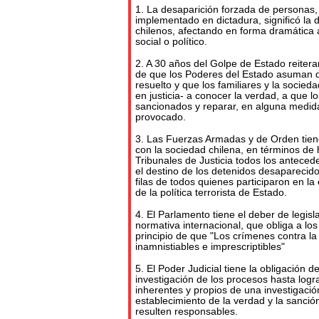
1. La desaparición forzada de personas
implementado en dictadura, significó la 
chilenos, afectando en forma dramática a
social o político.
2. A 30 años del Golpe de Estado reiter
de que los Poderes del Estado asuman q
resuelto y que los familiares y la socied
en justicia- a conocer la verdad, a que 
sancionados y reparar, en alguna medid
provocado.
3. Las Fuerzas Armadas y de Orden tien
con la sociedad chilena, en términos de h
Tribunales de Justicia todos los antece
el destino de los detenidos desaparecido
filas de todos quienes participaron en la 
de la política terrorista de Estado.
4. El Parlamento tiene el deber de legisl
normativa internacional, que obliga a los
principio de que "Los crímenes contra l
inamnistiables e imprescriptibles"
5. El Poder Judicial tiene la obligación d
investigación de los procesos hasta logra
inherentes y propios de una investigación 
establecimiento de la verdad y la sanció
resulten responsables.