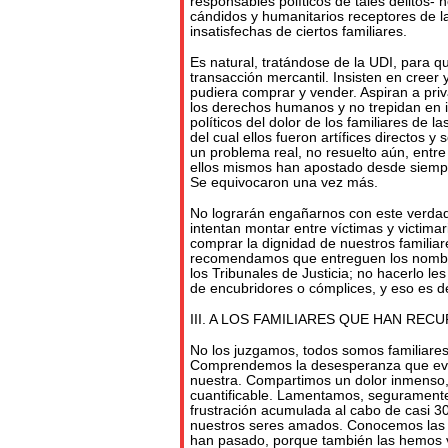
responsables políticos de tales delitos-
cándidos y humanitarios receptores de 
insatisfechas de ciertos familiares.
Es natural, tratándose de la UDI, para q
transacción mercantil. Insisten en creer 
pudiera comprar y vender. Aspiran a priv
los derechos humanos y no trepidan en i
políticos del dolor de los familiares de l
del cual ellos fueron artífices directos y
un problema real, no resuelto aún, entre
ellos mismos han apostado desde siempr
Se equivocaron una vez más.
No lograrán engañarnos con este verdad
intentan montar entre víctimas y victima
comprar la dignidad de nuestros familiare
recomendamos que entreguen los nombre
los Tribunales de Justicia; no hacerlo le
de encubridores o cómplices, y eso es de
III. A LOS FAMILIARES QUE HAN RECU
No los juzgamos, todos somos familiares 
Comprendemos la desesperanza que evid
nuestra. Compartimos un dolor inmenso, 
cuantificable. Lamentamos, seguramente 
frustración acumulada al cabo de casi 3
nuestros seres amados. Conocemos las 
han pasado, porque también las hemos 