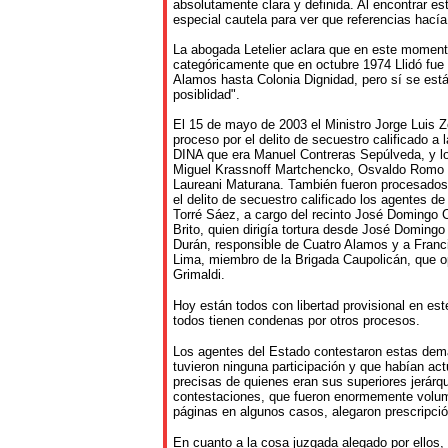
absolutamente clara y definida. Al encontrar es
especial cautela para ver que referencias hacía 
La abogada Letelier aclara que en este moment
categóricamente que en octubre 1974 Llidó fue
Alamos hasta Colonia Dignidad, pero sí se est
posiblidad".
El 15 de mayo de 2003 el Ministro Jorge Luis 
proceso por el delito de secuestro calificado a 
DINA que era Manuel Contreras Sepúlveda, y l
Miguel Krassnoff Martchencko, Osvaldo Romo
Laureani Maturana. También fueron procesados 
el delito de secuestro calificado los agentes d
Torré Sáez, a cargo del recinto José Domingo
Brito, quien dirigía tortura desde José Domin
Durán, responsible de Cuatro Alamos y a Franc
Lima, miembro de la Brigada Caupolicán, que o
Grimaldi.
Hoy están todos con libertad provisional en es
todos tienen condenas por otros procesos.
Los agentes del Estado contestaron estas dem
tuvieron ninguna participación y que habían ac
precisas de quienes eran sus superiores jerárq
contestaciones, que fueron enormemente volum
páginas en algunos casos, alegaron prescripci
En cuanto a la cosa juzgada alegado por ellos,