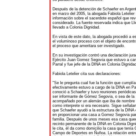
Después de la detención de Schaefer en Argenti
en marzo del 2005, la abogada Fabiola Letelier 
información sobre el sacerdote español que re
considerado. La fuente reservada indica que Ll
llevado a Colonia Dignidad.
En vista de este dato, la abogada procedió a 
el voluminoso proceso con el objeto de encontr
el proceso que ameritara ser investigado.
En su investigación contró una declaración jura
Ejército Juan Gomez Segovia que estuvo a car
Parral y fue jefe de la DINA en Colonia Dignida
Fabiola Letelier cita sus declaraciones:
"Se le pregunta cual fue la función que cumplía
efectivamente estuvo a cargo de la DINA en Pa
conoció a Schaefer y tuvo reuniones periódicas
ser informante de Gómez Segovia, o sea de la D
acompañado por un alemán que iba de nombre d
como interprete si era necesario. Sigue señalan
que Schaefer ayudó a la estructura de la DINA 
en proporcionar una casa a Gomez Segovia para
familia. Después de unos meses esa casa que
recinto permanente de la DINA en Colonia Digni
le cita, él da como domicilio la casa que tenía
Campo de Deportes en Ñuñoa. La relación entre