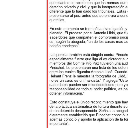
querellantes establecieron que las normas que
derecho privado y civil y que la interpretación 
diferente que lo han dado los tribunales. Esta
presentarse al juez antes que se entrara a cono
querellas.
En este momento se terminó la investigación y 
plenario. El proceso por el Antonio Llidó, que 
sacerdotes que comparten el compromiso socia
es, según la abogada, "un de los casos más ad
habrán condenas".
La querella también está dirigida contra Pinoch
especialmente fuerte que liga el ex dictador al
miembros del Comité Pro Paz tuvieron una aud
Pinochet. Le presentaron una lista de los dete
entre los cuales figuraba Antonio Llidó. Cuando 
Helmut Frenz le muestra la fotografía de Llidó
no es un cura, es un marxista." Y agrega "Us
sacerdotes pueden ser misericordiosos pero yo
responsabilidad de todo el poder político, es ne
obtener información."
Esto constituye el único reconcimiento que hay
de la práctica sistemática de tortura durante 
de un detenido desaparecido. Señala la abogad
claramente establecido que Pinochet conoció la
además conoció y aprobó la aplicación de la to
importante".