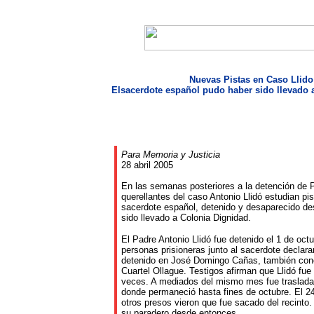
Nuevas Pistas en Caso Llido
Elsacerdote español pudo haber sido llevado 
Para Memoria y Justicia
28 abril 2005
En las semanas posteriores a la detención de 
querellantes del caso Antonio Llidó estudian pi
sacerdote español, detenido y desaparecido de
sido llevado a Colonia Dignidad.
El Padre Antonio Llidó fue detenido el 1 de oc
personas prisioneras junto al sacerdote declara
detenido en José Domingo Cañas, también con
Cuartel Ollague. Testigos afirman que Llidó fue 
veces. A mediados del mismo mes fue traslada
donde permaneció hasta fines de octubre. El 2
otros presos vieron que fue sacado del recinto
su paradero desde entonces.